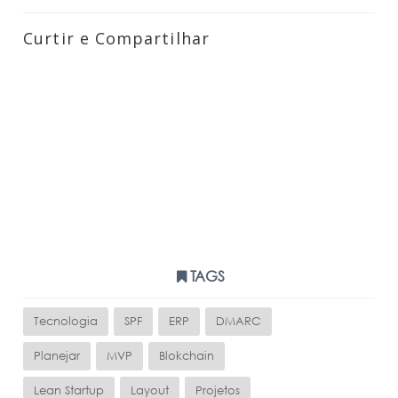
Curtir e Compartilhar
TAGS
Tecnologia
SPF
ERP
DMARC
Planejar
MVP
Blokchain
Lean Startup
Layout
Projetos