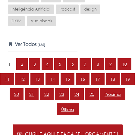
Inteligência Artificial
Podcast
design
DKIM
Audiobook
Ver Todos
(185)
1
2
3
4
5
6
7
8
9
10
11
12
13
14
15
16
17
18
19
20
21
22
23
24
25
Próxima
Última
CLIQUE AQUI E FAÇA SEU ORÇAMENTO!