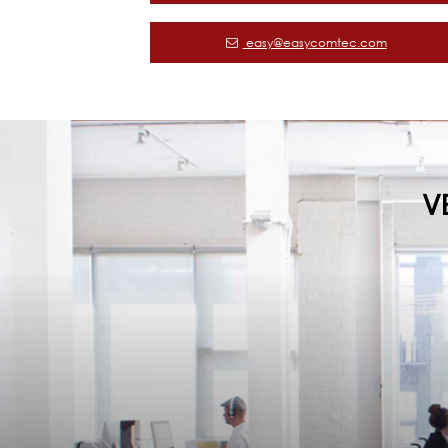
easy@easycomtec.com
V