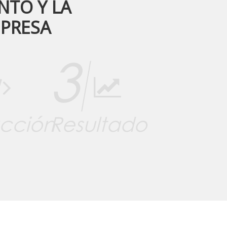
NTO Y LA
PRESA
3
cción
Resultado