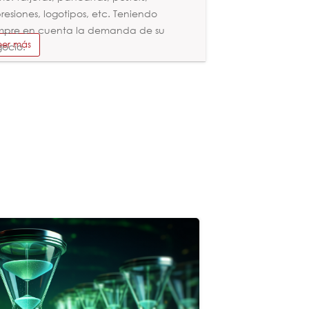
resiones, logotipos, etc. Teniendo
mpre en cuenta la demanda de su
eer más
ocio.