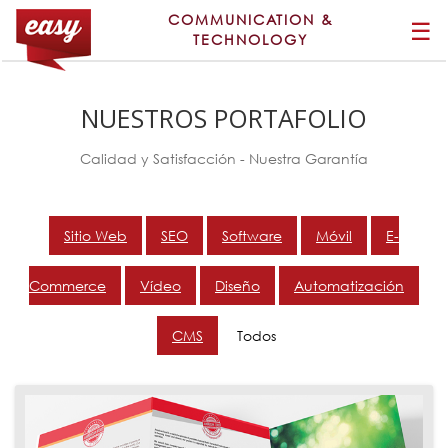
COMMUNICATION &
☰
TECHNOLOGY
NUESTROS PORTAFOLIO
Calidad y Satisfacción - Nuestra Garantía
Sitio Web
SEO
Software
Móvil
E-
Commerce
Vídeo
Diseño
Automatización
CMS
Todos