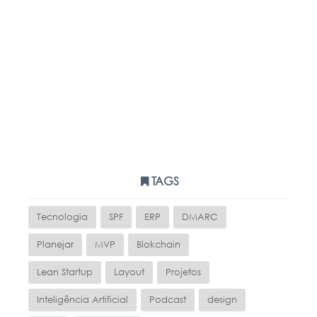
TAGS
Tecnologia
SPF
ERP
DMARC
Planejar
MVP
Blokchain
Lean Startup
Layout
Projetos
Inteligência Artificial
Podcast
design