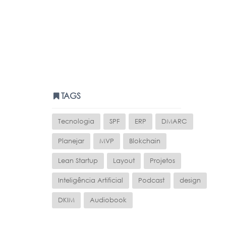
TAGS
Tecnologia
SPF
ERP
DMARC
Planejar
MVP
Blokchain
Lean Startup
Layout
Projetos
Inteligência Artificial
Podcast
design
DKIM
Audiobook