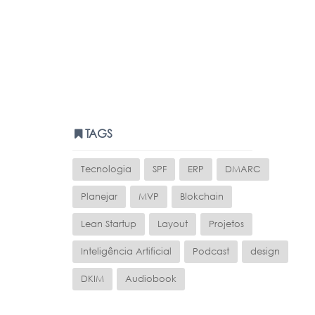
TAGS
Tecnologia
SPF
ERP
DMARC
Planejar
MVP
Blokchain
Lean Startup
Layout
Projetos
Inteligência Artificial
Podcast
design
DKIM
Audiobook