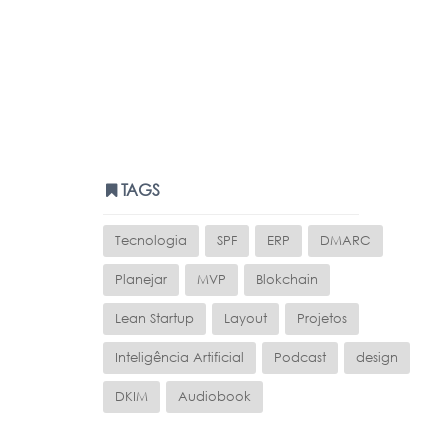
TAGS
Tecnologia
SPF
ERP
DMARC
Planejar
MVP
Blokchain
Lean Startup
Layout
Projetos
Inteligência Artificial
Podcast
design
DKIM
Audiobook