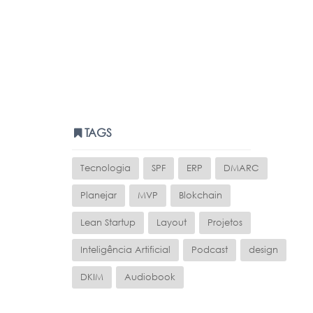
TAGS
Tecnologia
SPF
ERP
DMARC
Planejar
MVP
Blokchain
Lean Startup
Layout
Projetos
Inteligência Artificial
Podcast
design
DKIM
Audiobook