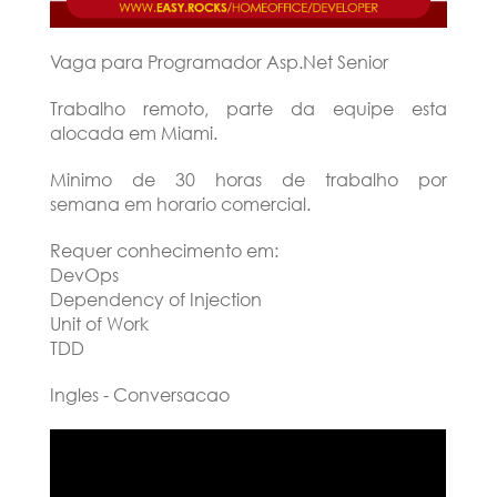
Vaga para Programador Asp.Net Senior
Trabalho remoto, parte da equipe esta
alocada em Miami.
Minimo de 30 horas de trabalho por
semana em horario comercial.
Requer conhecimento em:
DevOps
Dependency of Injection
Unit of Work
TDD
Ingles - Conversacao