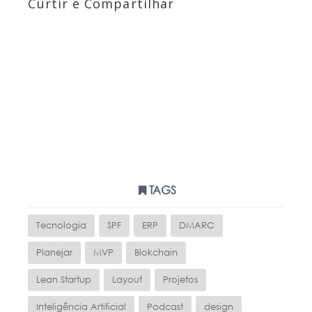
Curtir e Compartilhar
TAGS
Tecnologia
SPF
ERP
DMARC
Planejar
MVP
Blokchain
Lean Startup
Layout
Projetos
Inteligência Artificial
Podcast
design