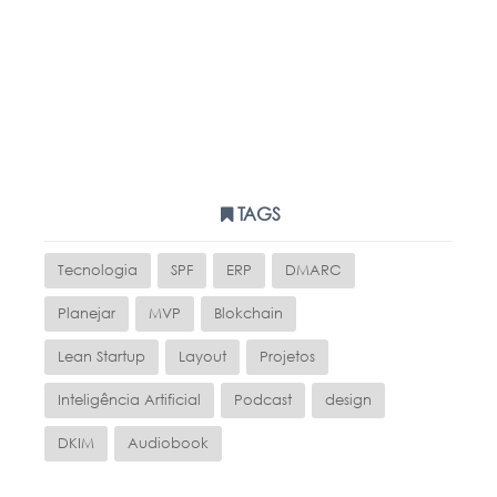
TAGS
Tecnologia
SPF
ERP
DMARC
Planejar
MVP
Blokchain
Lean Startup
Layout
Projetos
Inteligência Artificial
Podcast
design
DKIM
Audiobook