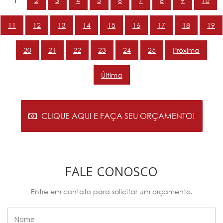
1
2
3
4
5
6
7
8
9
10
11
12
13
14
15
16
17
18
19
20
21
22
23
24
25
Próxima
Última
CLIQUE AQUI E FAÇA SEU ORÇAMENTO!
FALE CONOSCO
Entre em contato para solicitar um orçamento.