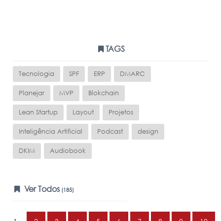
TAGS
Tecnologia
SPF
ERP
DMARC
Planejar
MVP
Blokchain
Lean Startup
Layout
Projetos
Inteligência Artificial
Podcast
design
DKIM
Audiobook
Ver Todos
(185)