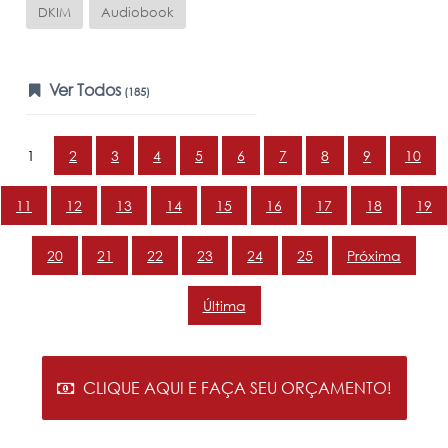
DKIM
Audiobook
Ver Todos
(185)
1
2
3
4
5
6
7
8
9
10
11
12
13
14
15
16
17
18
19
20
21
22
23
24
25
Próxima
Última
CLIQUE AQUI E FAÇA SEU ORÇAMENTO!