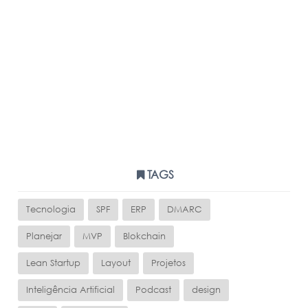
TAGS
Tecnologia
SPF
ERP
DMARC
Planejar
MVP
Blokchain
Lean Startup
Layout
Projetos
Inteligência Artificial
Podcast
design