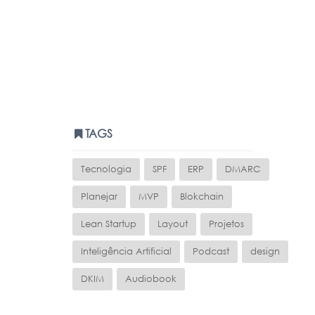
TAGS
Tecnologia
SPF
ERP
DMARC
Planejar
MVP
Blokchain
Lean Startup
Layout
Projetos
Inteligência Artificial
Podcast
design
DKIM
Audiobook